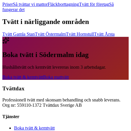
Priser
Så tvättar vi mattor
Fläckborttagning
Tvätt för företag
Så
fungerar det
Tvätt i närliggande områden
Tvätt
Gamla Stan
Tvätt
Östermalm
Tvätt
Hornstull
Tvätt
Årsta
Boka tvätt i
Södermalm
idag
Hushållstvätt och kemtvätt levereras inom 3 arbetsdagar.
Boka tvätt & kemtvätt
Boka mattvätt
Tvättdax
Professionell tvätt med skonsam behandling och snabb leverans.
Org nr: 559110-1372 Tvättdax Sverige AB
Tjänster
Boka tvätt & kemtvätt