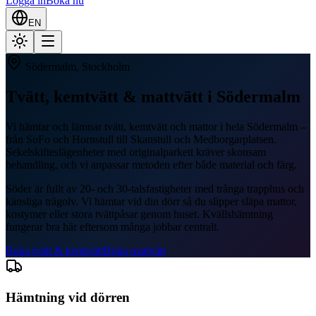
Logga in
Boka nu
EN
Södermalm
, Stockholm
Tvätt, kemtvätt & mattvätt i
Södermalm
Vi hämtar och lämnar tvätt, kemtvätt och mattor i hela Södermalm –
från SoFo och Hornstull till Skanstull och Medborgarplatsen.
Sekelskifteslägenheter med originalparkett kräver skonsam
behandling, och vi anpassar metoden efter både material och färg.
Söder är fullt av 20- och 30-talsfastigheter med trånga trapphus och
känsliga trägolv. Vi hämtar vid din dörr så du slipper släpa mattor,
kostymer eller stora tvättpåsar genom huset. Kvällshämtning
fungerar bra här eftersom många jobbar centralt.
Boka tvätt & kemtvätt
Boka mattvätt
Hämtning vid dörren