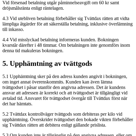
Vid försenad betalning utgår påminnelseavgift om 60 kr samt
dröjsmålsränta enligt räntelagen.
4.3 Vid utebliven betalning förbehåller sig Tvättdax rätten att vidta
lämpliga åtgärder för att säkerställa betalning, inklusive överlämning
till inkasso.
4.4 Vid misslyckad betalning informeras kunden. Bokningen
kvarstår därefter i 48 timmar. Om betalningen inte genomförs inom
denna tid makuleras bokningen.
5. Upphämtning av tvättgods
5.1 Upphämtning sker på den adress kunden angivit i bokningen,
om inget annat överenskommits. Kunden kan även lämna
tvättgodset i påsar utanför den angivna adressen. Det är kundens
ansvar att adressen är korrekt och att tvättgodset är tillgängligt vid
avtalad tid. Ansvaret för tvättgodset övergår till Tvättdax först när
det har hämtats.
5.2 Tvättdax kontrollväger tvättgods som debiteras per kilo vid
upphämtning. Överskrider tvättgodset den bokade vikten förbehåller
sig Tvättdax rätten att debitera enligt gällande prislista.
5.3 Om kunden inte är tillgänglig på den angivna adressen, eller om