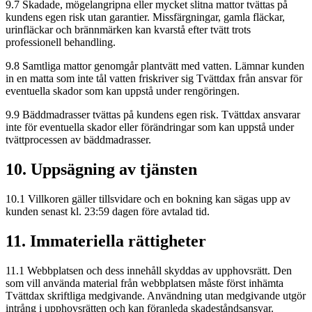
9.7 Skadade, mögelangripna eller mycket slitna mattor tvättas på
kundens egen risk utan garantier. Missfärgningar, gamla fläckar,
urinfläckar och brännmärken kan kvarstå efter tvätt trots
professionell behandling.
9.8 Samtliga mattor genomgår plantvätt med vatten. Lämnar kunden
in en matta som inte tål vatten friskriver sig Tvättdax från ansvar för
eventuella skador som kan uppstå under rengöringen.
9.9 Bäddmadrasser tvättas på kundens egen risk. Tvättdax ansvarar
inte för eventuella skador eller förändringar som kan uppstå under
tvättprocessen av bäddmadrasser.
10. Uppsägning av tjänsten
10.1 Villkoren gäller tillsvidare och en bokning kan sägas upp av
kunden senast kl. 23:59 dagen före avtalad tid.
11. Immateriella rättigheter
11.1 Webbplatsen och dess innehåll skyddas av upphovsrätt. Den
som vill använda material från webbplatsen måste först inhämta
Tvättdax skriftliga medgivande. Användning utan medgivande utgör
intrång i upphovsrätten och kan föranleda skadeståndsansvar.