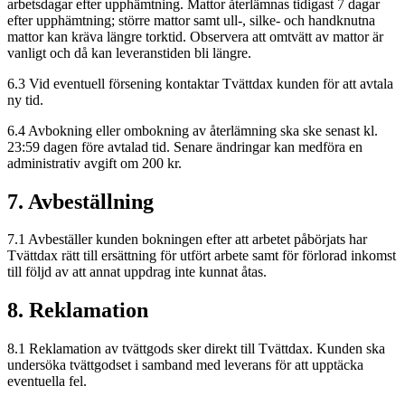
arbetsdagar efter upphämtning. Mattor återlämnas tidigast 7 dagar
efter upphämtning; större mattor samt ull-, silke- och handknutna
mattor kan kräva längre torktid. Observera att omtvätt av mattor är
vanligt och då kan leveranstiden bli längre.
6.3 Vid eventuell försening kontaktar Tvättdax kunden för att avtala
ny tid.
6.4 Avbokning eller ombokning av återlämning ska ske senast kl.
23:59 dagen före avtalad tid. Senare ändringar kan medföra en
administrativ avgift om 200 kr.
7. Avbeställning
7.1 Avbeställer kunden bokningen efter att arbetet påbörjats har
Tvättdax rätt till ersättning för utfört arbete samt för förlorad inkomst
till följd av att annat uppdrag inte kunnat åtas.
8. Reklamation
8.1 Reklamation av tvättgods sker direkt till Tvättdax. Kunden ska
undersöka tvättgodset i samband med leverans för att upptäcka
eventuella fel.