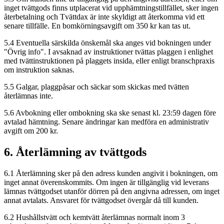
inget tvättgods finns utplacerat vid upphämtningstillfället, sker ingen
återbetalning och Tvättdax är inte skyldigt att återkomma vid ett
senare tillfälle. En bomkörningsavgift om 350 kr kan tas ut.
5.4 Eventuella särskilda önskemål ska anges vid bokningen under
"Övrig info". I avsaknad av instruktioner tvättas plaggen i enlighet
med tvättinstruktionen på plaggets insida, eller enligt branschpraxis
om instruktion saknas.
5.5 Galgar, plaggpåsar och säckar som skickas med tvätten
återlämnas inte.
5.6 Avbokning eller ombokning ska ske senast kl. 23:59 dagen före
avtalad hämtning. Senare ändringar kan medföra en administrativ
avgift om 200 kr.
6. Återlämning av tvättgods
6.1 Återlämning sker på den adress kunden angivit i bokningen, om
inget annat överenskommits. Om ingen är tillgänglig vid leverans
lämnas tvättgodset utanför dörren på den angivna adressen, om inget
annat avtalats. Ansvaret för tvättgodset övergår då till kunden.
6.2 Hushållstvätt och kemtvätt återlämnas normalt inom 3