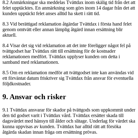
8.2 Anmärkningar ska meddelas Tvättdax inom skälig tid från det att
felet upptäcktes. En anmärkning som görs inom 14 dagar från det att
kunden upptäckt felet anses alltid ha skett i rätt tid.
8.3 Vid berättigad reklamation åtgärdar Tvättdax i första hand felet
genom omtvätt eller annan lämplig åtgärd innan ersättning blir
aktuell.
8.4 Visar det sig vid reklamation att det inte föreligger något fel på
tvättgodset har Tvättdax rätt till ersättning för de kostnader
reklamationen medfört. Tvättdax upplyser kunden om detta i
samband med reklamationen.
8.5 Om en reklamation medför att tvättgodset inte kan användas vid
ett förväntat datum friskriver sig Tvättdax från ansvar för eventuella
följdkostnader.
9. Ansvar och risker
9.1 Tvättdax ansvarar för skador på tvättgods som uppkommit under
den tid godset varit i Tvättdax vård. Tvättdax ersätter skada till
dagsvärdet med hänsyn till ålder och slitage. Underlag för värdet ska
kunna uppvisas av kunden. Tvättdax har alltid rätt att försöka
åtgärda skadan innan fråga om ersättning prövas.