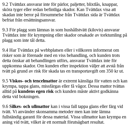
9.2 Tvättdax ansvarar inte för pärlor, paljetter, blixtlås, knappar,
sköra tyger eller redan befintliga skador. Kan Tvättdax visa att
skadan inte beror på försummelse från Tvättdax sida är Tvättdax
befriat från ersättningsansvar.
9.3 För plagg som lämnas in som hushållstvätt (kilovis) ansvarar
Tvättdax inte för krympning eller skador orsakade av torktumling på
plagg som inte tål detta.
9.4 Har Tvättdax på webbplatsen eller i villkoren informerat om
risker som är förenade med en viss behandling, och kunden trots
detta önskar att behandlingen utförs, ansvarar Tvättdax inte för
uppkomna skador. Om kunden efter inspektion väljer att avstå från
tvätt på grund av risk för skada tas en transportavgift om 350 kr ut.
9.5
Viskos- och tencelmattor
är extremt känsliga för vatten och kan
krympa, tappa glans, missfärgas eller få vågor. Dessa mattor tvättas
alltid på
kundens egen risk
och kunden måste aktivt godkänna
detta vid bokningen.
9.6
Silkes- och ullmattor
kan i vissa fall tappa glans eller färg vid
tvätt. Vi använder skonsamma metoder men kan inte lämna
fullständig garanti för dessa material. Vissa ullmattor kan krympa en
aning vid tvätt, vilket är ett normalt förutsägbart resultat.