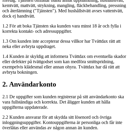
företag. Tjänsten omfattar bland annat upphämtning, hushållstvätt,
kemtvätt, mattvätt, strykning, mangling, fläckbehandling, pressning
och återlämning ("Tjänsten"). Med hushållstvätt avses vattentvätt,
dock ej handtvätt.
1.2 För att boka Tjänsten ska kunden vara minst 18 år och fylla i
korrekta kontakt- och adressuppgifter.
1.3 Om kunden inte accepterar dessa villkor har Tvättdax rätt att
neka eller avbryta uppdraget.
1.4 Kunden är skyldig att informera Tvättdax om eventuella skador
eller defekter på tvättgodset som kan medföra smittspridning,
exempelvis klädesmal eller annan ohyra. Tvättdax har då rätt att
avbryta bokningen.
2. Användarkonto
2.1 De uppgifter som kunden registrerar på sitt användarkonto ska
vara fullständiga och korrekta. Det åligger kunden att hålla
uppgifterna uppdaterade.
2.2 Kunden ansvarar för att skydda sitt lösenord och övriga
inloggningsuppgifter. Kontouppgifterna är personliga och får inte
överlåtas eller användas av någon annan än kunden.