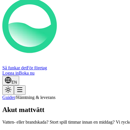
Så funkar det
För företag
Logga in
Boka nu
EN
Guider
/
Hämtning & leverans
Akut mattvätt
Vatten- eller brandskada? Stort spill timmar innan en middag? Vi ryck