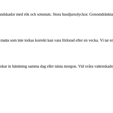
 Brandskador med rök och sotsmuts. Stora husdjursolyckor. Genomdränk
a som inte torkas korrekt kan vara förlorad efter en vecka. Vi tar emo
okar in hämtning samma dag eller nästa morgon. Vid svåra vattenskador 