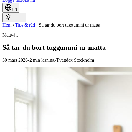
Logga in
Boka nu
EN
Hem
›
Tips & råd
›
Så tar du bort tuggummi ur matta
Mattvätt
Så tar du bort tuggummi ur matta
30 mars 2026
•
2
min läsning
•
Tvättdax Stockholm