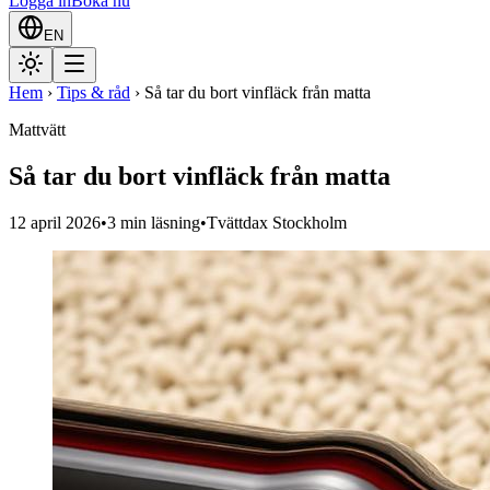
Logga in
Boka nu
EN
Hem
›
Tips & råd
›
Så tar du bort vinfläck från matta
Mattvätt
Så tar du bort vinfläck från matta
12 april 2026
•
3
min läsning
•
Tvättdax Stockholm