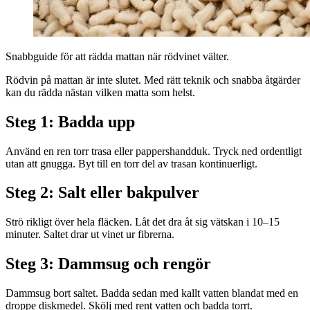
Snabbguide för att rädda mattan när rödvinet välter.
Rödvin på mattan är inte slutet. Med rätt teknik och snabba åtgärder
kan du rädda nästan vilken matta som helst.
Steg 1: Badda upp
Använd en ren torr trasa eller pappershandduk. Tryck ned ordentligt
utan att gnugga. Byt till en torr del av trasan kontinuerligt.
Steg 2: Salt eller bakpulver
Strö rikligt över hela fläcken. Låt det dra åt sig vätskan i 10–15
minuter. Saltet drar ut vinet ur fibrerna.
Steg 3: Dammsug och rengör
Dammsug bort saltet. Badda sedan med kallt vatten blandat med en
droppe diskmedel. Skölj med rent vatten och badda torrt.