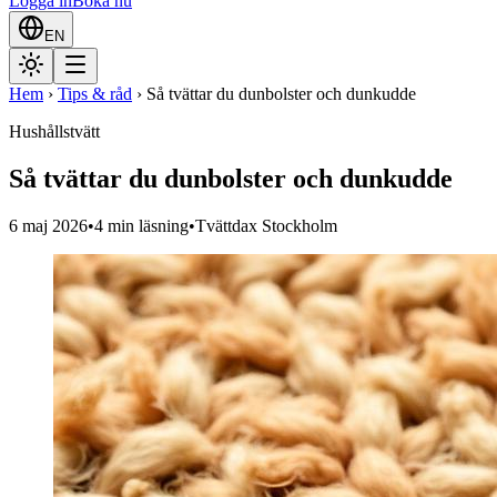
Logga in
Boka nu
EN
Hem
›
Tips & råd
›
Så tvättar du dunbolster och dunkudde
Hushållstvätt
Så tvättar du dunbolster och dunkudde
6 maj 2026
•
4
min läsning
•
Tvättdax Stockholm