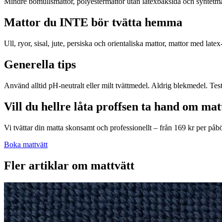
Mindre bomullsmattor, polyestermattor utan latexbaksida och syntetmat
Mattor du INTE bör tvätta hemma
Ull, ryor, sisal, jute, persiska och orientaliska mattor, mattor med lat
Generella tips
Använd alltid pH-neutralt eller milt tvättmedel. Aldrig blekmedel. Testa
Vill du hellre låta proffsen ta hand om ma
Vi tvättar din matta skonsamt och professionellt – från 169 kr per på
Boka mattvätt
Fler artiklar om
mattvätt