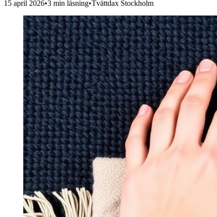
15 april 2026
•
3
min läsning
•
Tvättdax Stockholm