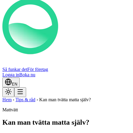
Så funkar det
För företag
Logga in
Boka nu
EN
Hem
›
Tips & råd
›
Kan man tvätta matta själv?
Mattvätt
Kan man tvätta matta själv?