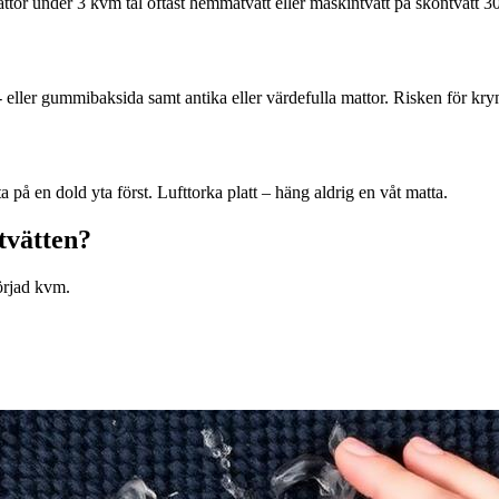
tor under 3 kvm tål oftast hemmatvätt eller maskintvätt på skontvätt 30
ex- eller gummibaksida samt antika eller värdefulla mattor. Risken för kr
 på en dold yta först. Lufttorka platt – häng aldrig en våt matta.
ttvätten?
börjad kvm.